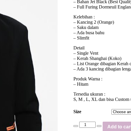
– Bahan Jet Black (Best Qualit
– Full Furing Dormeuil Englan
Kelebihan :
– Kancing 2 (Orange)
– Saku dalam
– Ada busa bahu
– Slimfit
Detail
– Single Vent
– Kerah Shanghai (Koko)
– List Orange dibagian Kerah d
– Ada 3 kancing dibagian leng
Produk Warna :
– Hitam
Tersedia ukuran :
S, M , L, XL dan bisa Custom
Size
Add to car