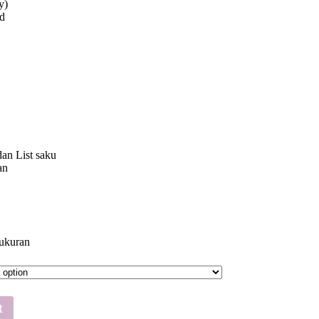
y)
d
an List saku
an
 ukuran
t