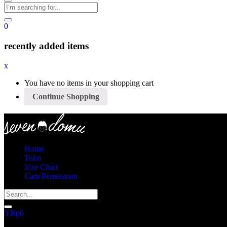
0
recently added items
x
You have no items in your shopping cart
Continue Shopping
Home
Toko
Size Chart
Cara Pemesanan
0
Rp
0