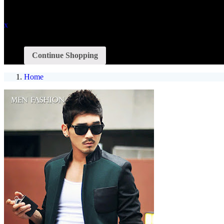
recently added items
x
You have no items in your shopping cart
Continue Shopping
Home