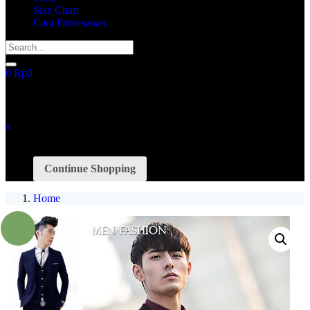
Size Chart
Cara Pemesanan
0
Rp
0
recently added items
x
You have no items in your shopping cart
Continue Shopping
Home