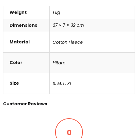
Weight
1 kg
Dimensions
27 × 7 × 32 cm
Material
Cotton Fleece
Color
Hitam
Size
S, M, L, XL
Customer Reviews
0