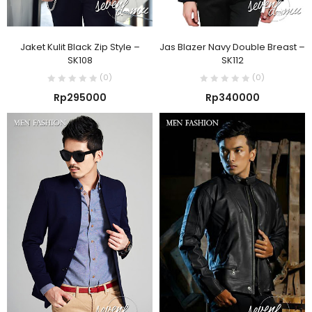
Jaket Kulit Black Zip Style –
Jas Blazer Navy Double Breast –
SK108
SK112
(0)
(0)
Rp
295000
Rp
340000