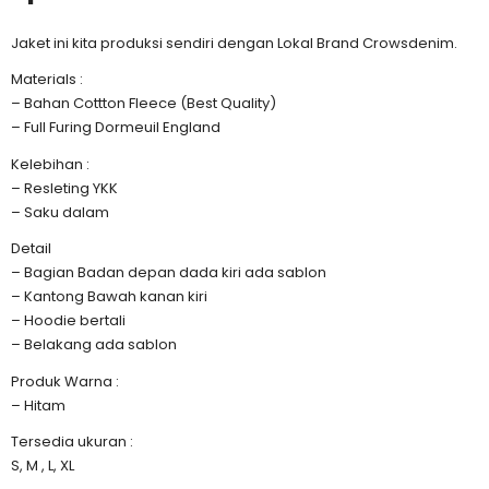
Jaket ini kita produksi sendiri dengan Lokal Brand Crowsdenim.
Materials :
– Bahan Cottton Fleece (Best Quality)
– Full Furing Dormeuil England
Kelebihan :
– Resleting YKK
– Saku dalam
Detail
– Bagian Badan depan dada kiri ada sablon
– Kantong Bawah kanan kiri
– Hoodie bertali
– Belakang ada sablon
Produk Warna :
– Hitam
Tersedia ukuran :
S, M , L, XL