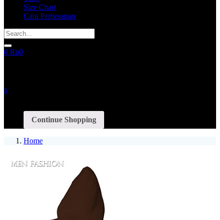
Size Chart
Cara Pemesanan
0
Rp
0
recently added items
x
You have no items in your shopping cart
Continue Shopping
Home