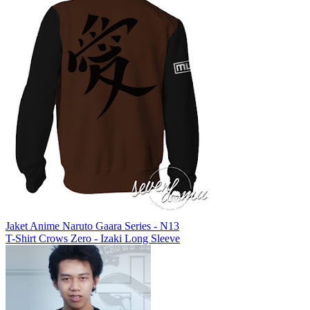
Jaket Anime Naruto Gaara Series - N13
T-Shirt Crows Zero - Izaki Long Sleeve