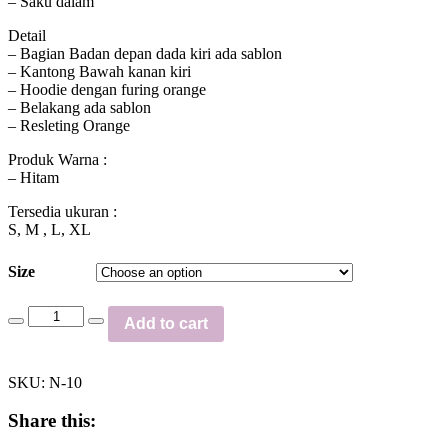
– Saku dalam
Detail
– Bagian Badan depan dada kiri ada sablon
– Kantong Bawah kanan kiri
– Hoodie dengan furing orange
– Belakang ada sablon
– Resleting Orange
Produk Warna :
– Hitam
Tersedia ukuran :
S, M , L, XL
Size
Add to cart
SKU:
N-10
Share this: