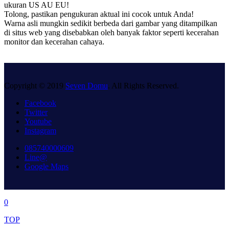
ukuran US AU EU!
Tolong, pastikan pengukuran aktual ini cocok untuk Anda!
Warna asli mungkin sedikit berbeda dari gambar yang ditampilkan
di situs web yang disebabkan oleh banyak faktor seperti kecerahan
monitor dan kecerahan cahaya.
Copyright © 2019
Seven Domu
. All Rights Reserved.
Facebook
Twitter
Youtube
Instagram
085740000609
Line@
Google Maps
0
TOP