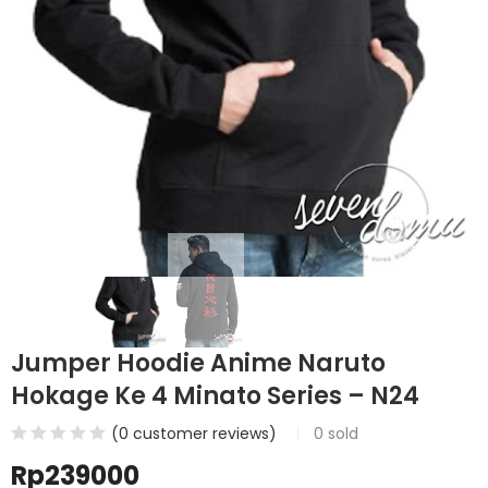
Jumper Hoodie Anime Naruto
Hokage Ke 4 Minato Series – N24
(
0
customer reviews)
0
sold
Rp
239000