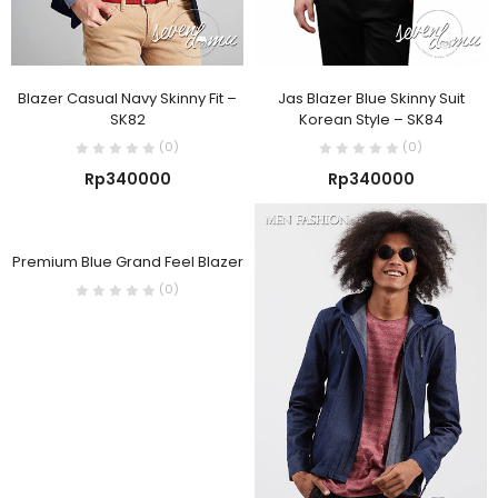
Blazer Casual Navy Skinny Fit –
Jas Blazer Blue Skinny Suit
SK82
Korean Style – SK84
(0)
(0)
Rp
340000
Rp
340000
Premium Blue Grand Feel Blazer
(0)