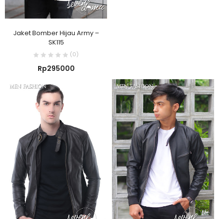
Jaket Bomber Hijau Army –
SK115
(0)
Rp
295000