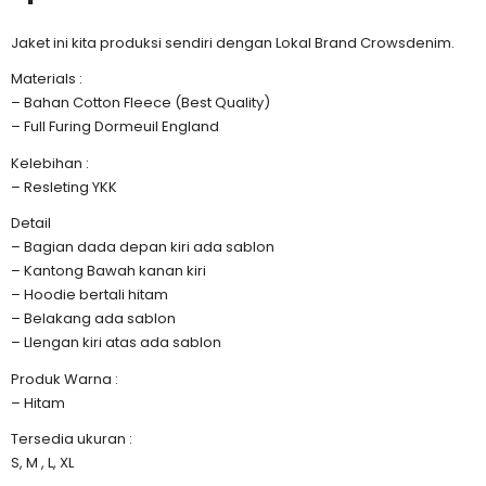
Jaket ini kita produksi sendiri dengan Lokal Brand Crowsdenim.
Materials :
– Bahan Cotton Fleece (Best Quality)
– Full Furing Dormeuil England
Kelebihan :
– Resleting YKK
Detail
– Bagian dada depan kiri ada sablon
– Kantong Bawah kanan kiri
– Hoodie bertali hitam
– Belakang ada sablon
– Llengan kiri atas ada sablon
Produk Warna :
– Hitam
Tersedia ukuran :
S, M , L, XL