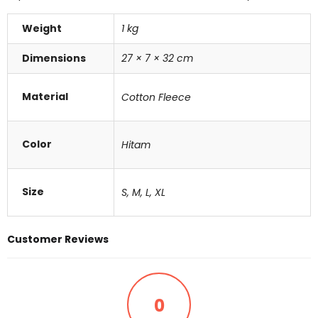
Weight
1 kg
Dimensions
27 × 7 × 32 cm
Material
Cotton Fleece
Color
Hitam
Size
S, M, L, XL
Customer Reviews
0